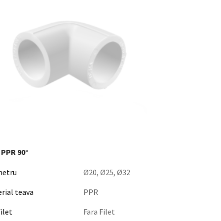
 PPR 90°
metru
Ø20, Ø25, Ø32
rial teava
PPR
filet
Fara Filet