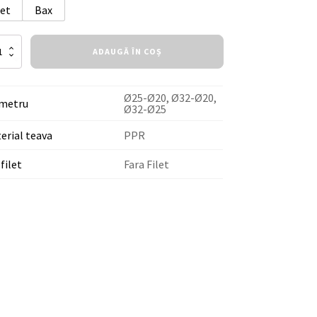
Set
Bax
itate
ADAUGĂ ÎN COȘ
a
sa
Ø25-Ø20, Ø32-Ø20,
metru
Ø32-Ø25
erial teava
PPR
 filet
Fara Filet