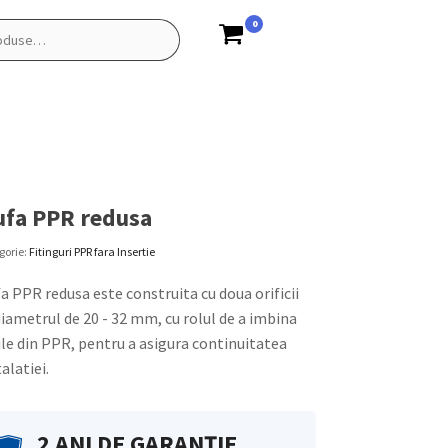
0
fa PPR redusa
gorie:
Fitinguri PPR fara Insertie
a PPR redusa
este construita cu doua orificii
diametrul de 20 - 32 mm, cu rolul de a imbina
ile din PPR, pentru a asigura continuitatea
talatiei.
2 ANI DE GARANȚIE