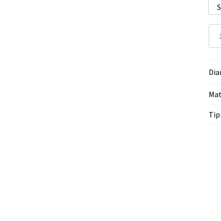
Cant
Muf
PPR
redu
Dia
Mat
Tip