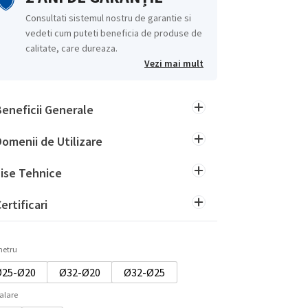
Consultati sistemul nostru de garantie si
vedeti cum puteti beneficia de produse de
calitate, care dureaza.
Vezi mai mult
Beneficii Generale
Domenii de Utilizare
Fise Tehnice
ertificari
metru
Ø25-Ø20
Ø32-Ø20
Ø32-Ø25
alare