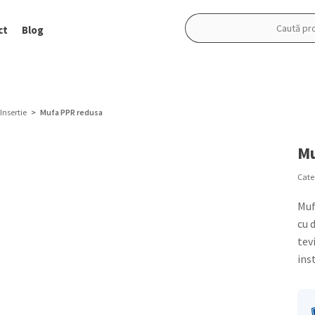
Caută
ct
Blog
după:
 Insertie
> Mufa PPR redusa
Mu
Cate
Muf
cu 
tev
ins