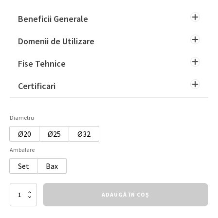
Beneficii Generale
Domenii de Utilizare
Fise Tehnice
Certificari
Diametru
Ø20
Ø25
Ø32
Ambalare
Set
Bax
Cantitate
ADAUGĂ ÎN COȘ
Clema
Simpla