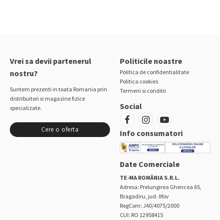
Vrei sa devii partenerul
Politicile noastre
nostru?
Politica de confidentialitate
Politica cookies
Suntem prezenti in toata Romania prin
Termeni si conditii
distribuitori si magazine fizice
Social
specializate.
Cere o oferta
Info consumatori
Date Comerciale
TE-MA ROMÂNIA S.R.L.
Adresa: Prelungirea Ghencea 65,
Bragadiru, jud. Ilfov
RegCom: J40/4075/2000
CUI: RO 12958415